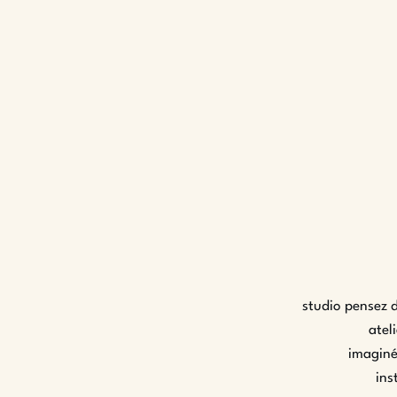
studio pensez d
atel
imaginé
in