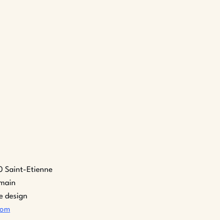
0 Saint-Etienne
 main
e design
com