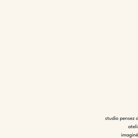
studio pensez d
atel
imaginé