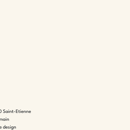
0 Saint-Etienne
 main
e design